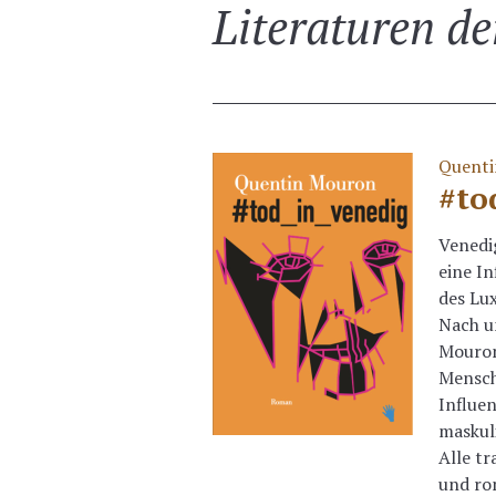
Literaturen de
Quenti
#to
Venedig
eine In
des Lux
Nach u
Mouron
Mensch
Influen
maskuli
Alle tr
und ro