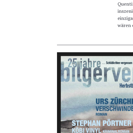
Quenti
inszeni
einziga
wären e