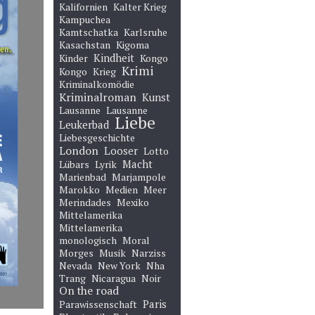
Kalifornien
Kalter Krieg
Kampuchea
Kamtschatka
Karlsruhe
Kasachstan
Kigoma
Kindheit
Kinder
Kongo
Krimi
Kongo
Krieg
Kriminalkomödie
Kriminalroman
Kunst
Lausanne
Lausanne
Liebe
Leukerbad
Liebesgeschichte
London
Looser
Lotto
Macht
Lübars
Lyrik
Marienbad
Marjampole
Marokko
Medien
Meer
Merindades
Mexiko
Mittelamerika
Mittelamerika
monologisch
Moral
Morges
Musik
Narziss
Nevada
New York
Nha
Trang
Nicaragua
Noir
On the road
Paris
Parawissenschaft