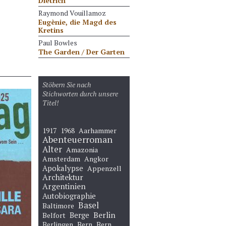
Dietrich
Raymond Vouillamoz
Eugènie, die Magd des
Kretins
Paul Bowles
The Garden / Der Garten
Stöbern Sie nach
Stichworten durch unsere
Titel!
1917
1968
Aarhammer
Abenteuerroman
Alter
Amazonia
Amsterdam
Angkor
Apokalypse
Appenzell
Architektur
Argentinien
Autobiographie
Basel
Baltimore
Berge
Berlin
Belfort
Berlingen
Bern
Bern