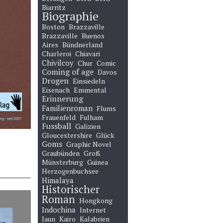
Biarritz
Biographie
Boston
Brazzaville
Brazzaville
Buenos
Aires
Bündnerland
Charleroi
Chiavari
Chivilcoy
Chur
Comic
Coming of age
Davos
Drogen
Einsiedeln
Eisenach
Emmental
Erinnerung
Familienroman
Flums
Frauenfeld
Fulham
Fussball
Galizien
Gloucestershire
Glück
Goms
Graphic Novel
Graubünden
Groß
Münsterburg
Guinea
Herzogenbuchsee
Himalaya
Historischer
Roman
Hongkong
Indochina
Internet
Jaun
Kairo
Kalabrien