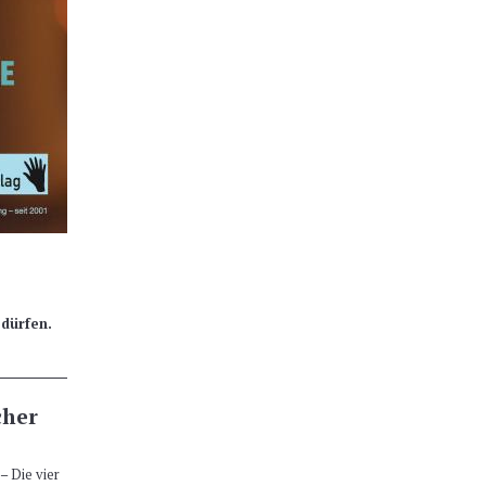
 dürfen.
cher
– Die vier