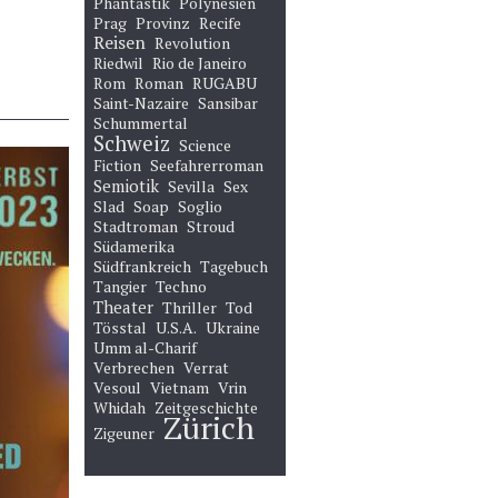
Phantastik
Polynesien
Prag
Provinz
Recife
Reisen
Revolution
Riedwil
Rio de Janeiro
Rom
Roman
RUGABU
Saint-Nazaire
Sansibar
Schummertal
Schweiz
Science
Fiction
Seefahrerroman
Semiotik
Sevilla
Sex
Slad
Soap
Soglio
Stadtroman
Stroud
Südamerika
Südfrankreich
Tagebuch
Tangier
Techno
Theater
Thriller
Tod
Tösstal
U.S.A.
Ukraine
Umm al-Charif
Verbrechen
Verrat
Vesoul
Vietnam
Vrin
Whidah
Zeitgeschichte
Zürich
Zigeuner