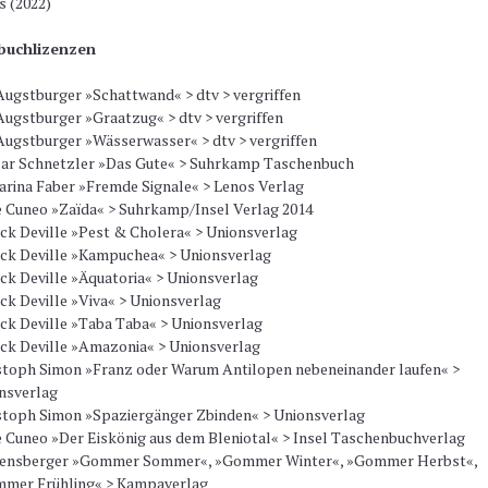
s (2022)
buchlizenzen
Augstburger »Schattwand« > dtv > vergriffen
Augstburger »Graatzug« > dtv > vergriffen
Augstburger »Wässerwasser« > dtv > vergriffen
ar Schnetzler »Das Gute« > Suhrkamp Taschenbuch
arina Faber »Fremde Signale« > Lenos Verlag
 Cuneo »Zaïda« > Suhrkamp/Insel Verlag 2014
ick Deville »Pest & Cholera« > Unionsverlag
ick Deville »Kampuchea« > Unionsverlag
ick Deville »Äquatoria« > Unionsverlag
ick Deville »Viva« > Unionsverlag
ick Deville »Taba Taba« > Unionsverlag
ick Deville »Amazonia« > Unionsverlag
stoph Simon »Franz oder Warum Antilopen nebeneinander laufen« >
nsverlag
stoph Simon »Spaziergänger Zbinden« > Unionsverlag
 Cuneo »Der Eiskönig aus dem Bleniotal« > Insel Taschenbuchverlag
ensberger »Gommer Sommer«, »Gommer Winter«, »Gommer Herbst«,
mer Frühling« > Kampaverlag