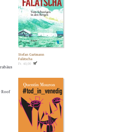
Stefan Gartmann
Falätscha
Fr. 40,00
arabäus
> Roof