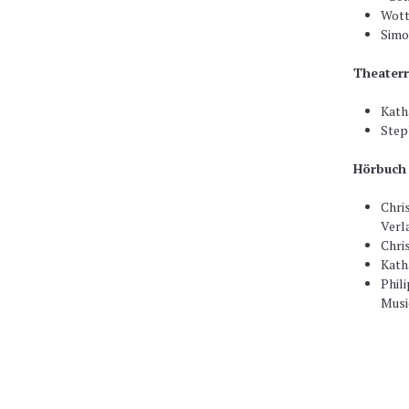
Wott
Simo
Theater
Kath
Step
Hörbuch
Chri
Verl
Chri
Kath
Phili
Musi