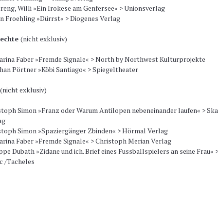
reng, Willi »Ein Irokese am Genfersee« > Unionsverlag
n Froehling »Dürrst« > Diogenes Verlag
rechte
(nicht exklusiv)
arina Faber »Fremde Signale« > North by Northwest Kulturprojekte
han Pörtner »Köbi Santiago« > Spiegeltheater
(nicht exklusiv)
stoph Simon »Franz oder Warum Antilopen nebeneinander laufen« > Sk
ag
stoph Simon »Spaziergänger Zbinden« > Hörmal Verlag
arina Faber »Fremde Signale« > Christoph Merian Verlag
ppe Dubath »Zidane und ich. Brief eines Fussballspielers an seine Frau« 
c /Tacheles