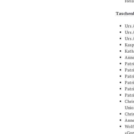
Hela
Taschen
Urs 
Urs 
Urs 
Kasp
Kath
Anne
Patr
Patr
Patr
Patr
Patr
Patr
Chri
Unio
Chri
Anne
Wolf
»Gom