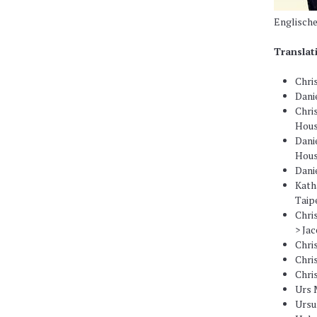
Englische
Translat
Chri
Dani
Chri
Hou
Dani
Hou
Dani
Kath
Taip
Chri
> Ja
Chri
Chri
Chri
Urs 
Ursul