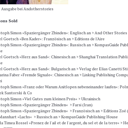
 Ausgabe bei Andotherstories
ions Sold
stoph Simon »Spaziergänger Zbinden«: Englisch an >
And Other Stories
el Goetsch »Ben Kader«: Französisch an >
Editions de l'Aire
stoph Simon »Spaziergänger Zbinden«: Russisch an > KompasGuide Publ
se
el Goetsch »Herz aus Sand«: Chinesisch an > Shanghai Translation Publi
se
el Goetsch »Herz aus Sand«: Bulgarisch an > Verlag der Elias Canetti Sti
arina Faber »Fremde Signale«: Chinesisch an > Linking Publishing Comp
ei
stoph Simon »Franz oder Warum Anitlopen nebeneinander laufen«: Poln
cek Santorski & Co
stoph Simon »Viel Gutes zum kleinen Preis« > Ukrainisch
stoph Simon »Spaziergänger Zbinden« > Farsi (Iran)
stoph Simon »Spaziergänger Zbinden« > Französisch an > Editions Zoé 
Mannhart »Luchs« > Russisch an > KompasGuide Publishing House
a Timea Rossel »Prenez de l'ail et de l'argent, du sel et de la terre« > He