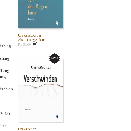
Urs Augstburger
Als der Regen kam
Fr. 34,00
ishing
shing
ftung
any,
isch an
(2015)
lice
Urs Zürcher