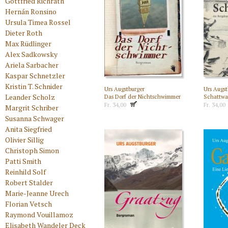
Gottfried Richrath
Hernán Ronsino
Ursula Timea Rossel
Dieter Roth
Max Rüdlinger
Alex Sadkowsky
Ariela Sarbacher
Kaspar Schnetzler
Kristin T. Schnider
Urs Augstburger
Urs Augst
Leander Scholz
Das Dorf der Nichtschwimmer
Schattw
Fr. 34,00
Fr. 34,00
Margrit Schriber
Susanna Schwager
Anita Siegfried
Olivier Sillig
Christoph Simon
Patti Smith
Reinhild Solf
Robert Stalder
Marie-Jeanne Urech
Florian Vetsch
Raymond Vouillamoz
Elisabeth Wandeler Deck