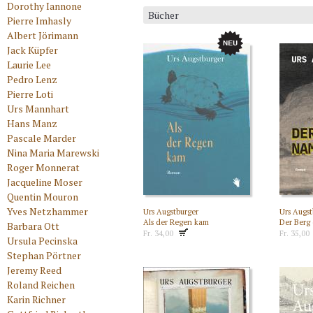
Dorothy Iannone
Bücher
Pierre Imhasly
Albert Jörimann
Jack Küpfer
Laurie Lee
Pedro Lenz
Pierre Loti
Urs Mannhart
Hans Manz
Pascale Marder
Nina Maria Marewski
Roger Monnerat
Jacqueline Moser
Quentin Mouron
Yves Netzhammer
Urs Augstburger
Urs Augst
Als der Regen kam
Der Berg
Barbara Ott
Fr. 34,00
Fr. 35,00
Ursula Pecinska
Stephan Pörtner
Jeremy Reed
Roland Reichen
Karin Richner