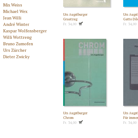
Mix Weiss
Michael Wex
Urs Augstburger
Urs Augst
Jean Willi
Graatzug
Gatto Dil
André Winter
Fr. 34,00
Fr. 34,00
Kaspar Wolfensberger
Willi Wottreng
Bruno Zumofen
Urs Zürcher
Dieter Zwicky
Urs Augstburger
Urs Augst
Chrom
Für immer
Fr. 34,00
Fr. 34,00