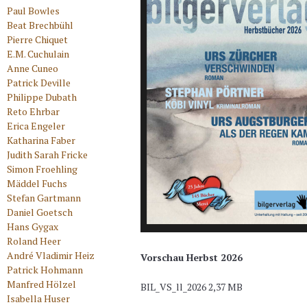
Paul Bowles
Beat Brechbühl
Pierre Chiquet
E.M. Cuchulain
Anne Cuneo
Patrick Deville
Philippe Dubath
Reto Ehrbar
Erica Engeler
Katharina Faber
Judith Sarah Fricke
Simon Froehling
Mäddel Fuchs
Stefan Gartmann
Daniel Goetsch
Hans Gygax
Roland Heer
André Vladimir Heiz
Vorschau Herbst 2026
Patrick Hohmann
Manfred Hölzel
BIL_VS_ll_2026
2,37 MB
Isabella Huser